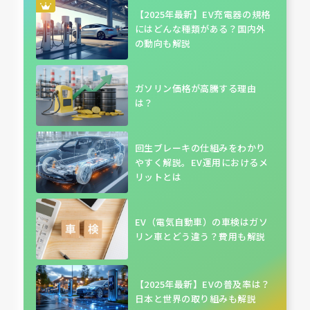
【2025年最新】EV充電器の規格
にはどんな種類がある？国内外
の動向も解説
ガソリン価格が高騰する理由
は？
回生ブレーキの仕組みをわかり
やすく解説。EV運用におけるメ
リットとは
EV（電気自動車）の車検はガソ
リン車とどう違う？費用も解説
【2025年最新】EVの普及率は？
日本と世界の取り組みも解説