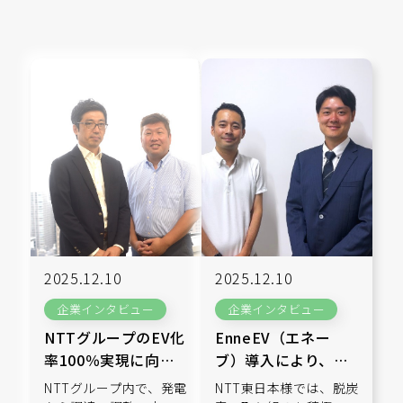
2025.12.10
2025.12.10
企業インタビュー
企業インタビュー
NTTグループのEV化
EnneEV（エネー
率100％実現に向け
ブ）導入により、コ
て『EnneEV®（エネ
ストを抑制しながら
NTTグループ内で、発電
NTT東日本様では、脱炭