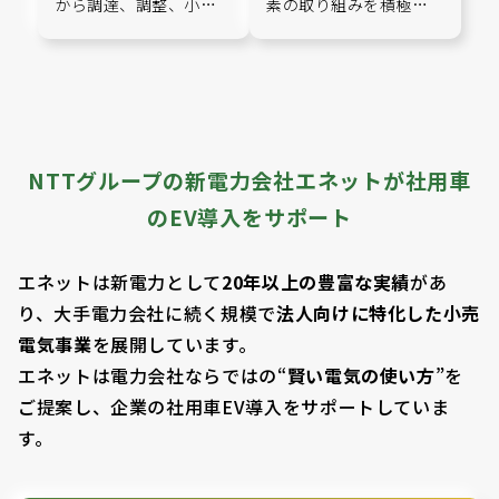
ーブ）』の導入を推
EV化を推進！温室効
から調達、調整、小売
素の取り組みを積極的
進。ス…
までの「エネルギー流
果ガス削減に…
に進めており、その一環
通ビジネス」を担…
として2030年…
NTTグループの新電力会社エネットが社用車
のEV導入をサポート
エネットは新電力として
20年以上の豊富な実績
があ
り、大手電力会社に続く規模で
法人向けに特化した小売
電気事業
を展開しています。
エネットは電力会社ならではの“
賢い電気の使い方
”を
ご提案し、企業の社用車EV導入をサポートしていま
す。