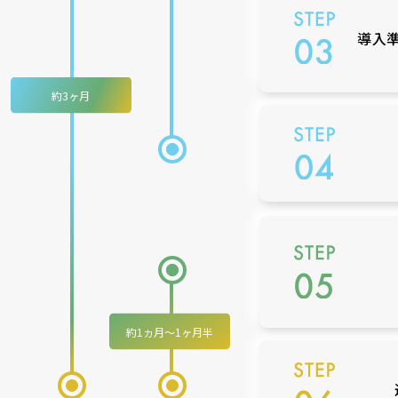
導入
約3ヶ月
約1ヵ月
～
1ヶ月半