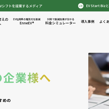
EV Start Biz
Vシフトを提案するメディア
考えの
EV社用車の電気代を削減
30秒で削減効果が分かる
導入事例
よく
EnneEV®
料金シミュレーター
へ
すめの