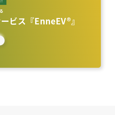
用！
る
ービス『EnneEV®』