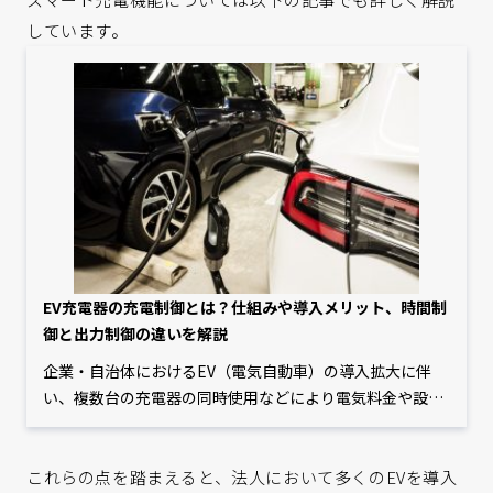
しています。
EV充電器の充電制御とは？仕組みや導入メリット、時間制
御と出力制御の違いを解説
企業・自治体におけるEV（電気自動車）の導入拡大に伴
い、複数台の充電器の同時使用などにより電気料金や設備
コストが増大するといった課題が発生しています。また、
社会全体でEVが普及した場合、特定の時間帯にEVの充電が
これらの点を踏まえると、法人において多くのEVを導入
集中することによる電力の供給力不足も懸念されていま