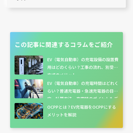
この記事に関連する
コラムをご紹介
EV（電気自動車）の充電設備の設置費
用はどのくらい？工事の流れ、別受電
方式のメリット
EV（電気自動車）の充電時間はどれく
らい？普通充電器・急速充電器の目
安、計算方法、充電時のポイントもご
紹介
OCPPとは？EV充電器をOCPPにする
メリットを解説