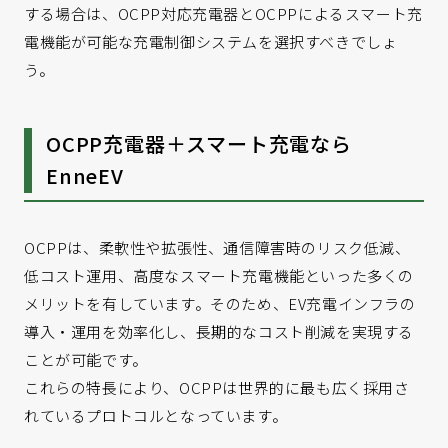
す。そこで重要になるのが、充電の出力や時間帯をコント
する場合は、OCPP対応充電器とOCPPによるスマート充
ロールする「充電制御」システムです。本記事では、充電
電機能が可能な充電制御システムを選択すべきでしょ
制御システムの導入メリットや制御方法の違いなどを解説
う。
します。
OCPP充電器＋スマート充電なら
EnneEV
OCPPは、柔軟性や拡張性、通信障害時のリスク低減、
低コスト運用、高度なスマート充電機能といった多くの
メリットを有しています。そのため、EV充電インフラの
導入・運用を効率化し、長期的なコスト削減を実現する
ことが可能です。
これらの特長により、OCPPは世界的に最も広く採用さ
れているプロトコルとなっています。