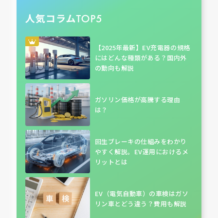
【2025年最新】EV充電器の規格
にはどんな種類がある？国内外
の動向も解説
ガソリン価格が高騰する理由
は？
回生ブレーキの仕組みをわかり
やすく解説。EV運用におけるメ
リットとは
EV（電気自動車）の車検はガソ
リン車とどう違う？費用も解説