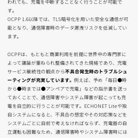
われても、充電を中断することなく行うことが可能で
す。
OCPP 1.6以降では、TLS暗号化を用いた安全な通信が可
能となり、通信障害時のデータ漏洩リスクを低減してい
ます。
OCPPは、もともと商業利用を前提に世界中の専門家に
よって議論が重ねられ整備されてきた規格であり、充電
サービス継続性の観点から
不具合発生時のトラブルシュ
ーティングが充実しています。
例えば、予め「毎日●時
から●時までは●アンペアで充電」などの指示書を送っ
ておくことで、通信障害やシステム障害が起こっても充
電を自立的に行うことが可能です。ECHONET Liteや独
自システムになると、不具合の想定やその対応策などを
システムごとに自前で考えなければならず、充電器の自
立運転も困難なため、通信障害時やシステム障害時には