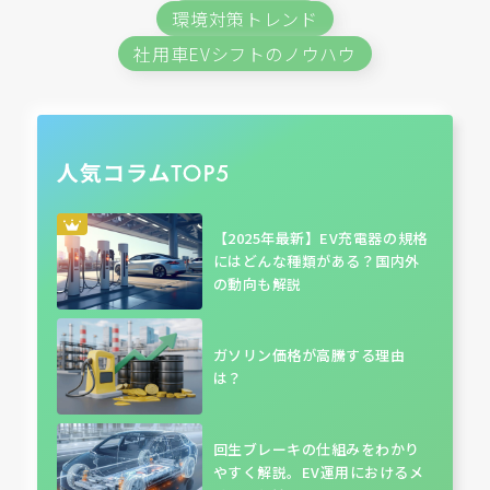
環境対策トレンド
社用車EVシフトのノウハウ
【2025年最新】EV充電器の規格
にはどんな種類がある？国内外
の動向も解説
ガソリン価格が高騰する理由
は？
回生ブレーキの仕組みをわかり
やすく解説。EV運用におけるメ