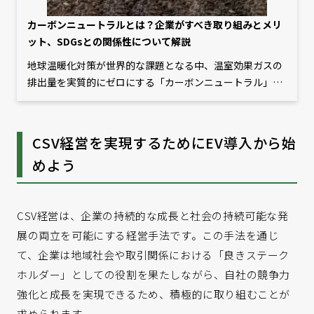
カーボンニュートラルとは？企業がすべき取り組みとメリ
ット、SDGsとの関係性について解説
地球温暖化対策が世界的な課題となる中、温室効果ガスの
排出量を実質的にゼロにする「カーボンニュートラル」が
注目されています。カーボンニュートラルはSDGs「持続可
能な開発目標」とも関連する取り組みであり、今や企業に
とって無視できない要素です。本記事では、カーボンニュ
CSV経営を実現するためにEV導入から始
ートラルの概要やSDGsとの関係性、企業がすべき取り組
めよう
みとそのメリットなどを解説します。
CSV経営は、企業の持続的な成長と社会の持続可能な発
展の両立を可能にする経営手法です。この手法を通じ
て、企業は地域社会や取引関係における「良きステーク
ホルダー」としての役割を果たしながら、自社の競争力
強化と成長を実現できるため、積極的に取り組むことが
求められます。