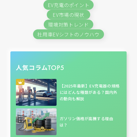
EV充電のポイント
EV市場の現状
環境対策トレンド
社用車EVシフトのノウハウ
【2025年最新】EV充電器の規格
にはどんな種類がある？国内外
の動向も解説
ガソリン価格が高騰する理由
は？