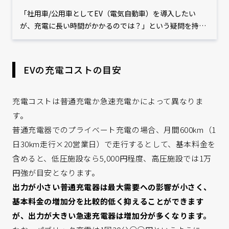
「社用車/公用車としてEV（電気自動車）を導入したい
が、充電に長い時間がかかるのでは？」という疑問を持た
れている方は多いのではないでしょうか。EVの充電時間は
車種によって変わってくるため、車種別の目安の充電時間
や計算方法を知っておくとEVを導入する際の判断基準にな
EVの充電コストの目安
ります。本記事では、EVの充電にかかる時間や充電を最適
化するためのポイントなどを解説します。
充電コストは普通充電か急速充電かによって異なりま
す。
普通充電器でのプライベート充電の場合、月間600km（1
日30km走行×20営業日）で走行するとして、基本料金を
含めると、低圧施設なら5,000円程度、高圧施設では1万
円強が目安となります。
出力が小さい普通充電器は最大需要への影響が小さく、
基本料金の増加分を比較的低く抑えることができます
が、出力が大きい急速充電器は増加分が多くなります。