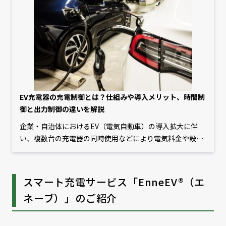
EV充電器の充電制御とは？仕組みや導入メリット、時間制
御と出力制御の違いを解説
企業・自治体におけるEV（電気自動車）の導入拡大に伴
い、複数台の充電器の同時使用などにより電気料金や設備
コストが増大するといった課題が発生しています。また、
社会全体でEVが普及した場合、特定の時間帯にEVの充電が
集中することによる電力の供給力不足も懸念されていま
スマート充電サービス「EnneEV®（エ
す。そこで重要になるのが、充電の出力や時間帯をコント
ネーブ）」のご紹介
ロールする「充電制御」システムです。本記事では、充電
制御システムの導入メリットや制御方法の違いなどを解説
します。