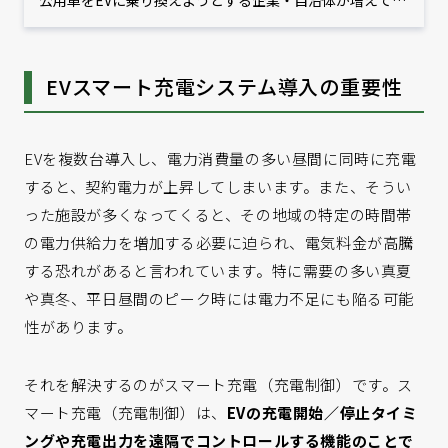
公用車をEVに乗り換えようとする企業・自治体が増えてい
ます。しかし、「導入後の電気代がどうなるかよくわから
ない」という懸念が多くあるようです。そこで本記事で
は、EVで必ずかかる「電気代」について取り上げ、電気代
EVスマート充電システム導入の重要性
が決まる仕組みと、最適解について解説します。
EVを複数台導入し、電力消費量の多い昼間に同時に充電
すると、契約電力が上昇してしまいます。また、そうい
った施設が多くなってくると、その地域の特定の時間帯
の電力供給力を増加する必要に迫られ、電気料金が高騰
する恐れがあると言われています。特に需要の多い真夏
や真冬、平日昼間のピーク時には電力不足にも陥る可能
性があります。
それを解決するのがスマート充電（充電制御）です。ス
マート充電（充電制御）は、
EVの充電開始／停止タイミ
ングや充電出力を遠隔でコントロールする機能のことで