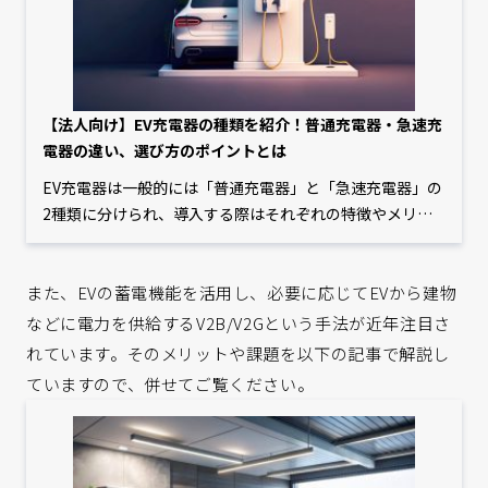
【法人向け】EV充電器の種類を紹介！普通充電器・急速充
電器の違い、選び方のポイントとは
EV充電器は一般的には「普通充電器」と「急速充電器」の
2種類に分けられ、導入する際はそれぞれの特徴やメリッ
ト・デメリットなどを踏まえて選定することが重要です。
しかし、具体的に何が違うのか、また自社に適した充電器
また、EVの蓄電機能を活用し、必要に応じてEVから建物
がどれなのか分からない方もいるのではないでしょうか。
そこで本記事では、EV充電器の種類や選び方のポイントを
などに電力を供給するV2B/V2Gという手法が近年注目さ
分かりやすく解説します。
れています。そのメリットや課題を以下の記事で解説し
ていますので、併せてご覧ください。