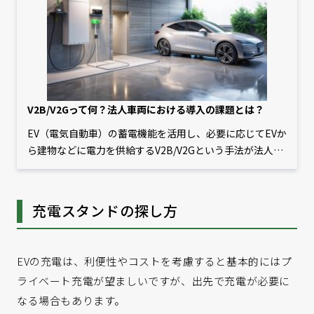
V2B/V2Gって何？法人車両における導入の課題とは？
EV（電気自動車）の蓄電機能を活用し、必要に応じてEVか
ら建物などに電力を供給するV2B/V2Gという手法が法人用
EVにおいても近年注目されています。オフィス電力のピー
クカットの実現や売電によるコスト削減などさまざまなメ
リットがあるといわれていますが、実際にそうしたメリッ
充電スタンドの探し方
トは法人においても享受できるのでしょうか。本記事で
は、V2B/V2Gの概要や一般的なメリット、またそのメリッ
トの実現可能性などを解説します。
EVの充電は、利便性やコストを考慮すると基本的にはプ
ライベート充電が望ましいですが、出先で充電が必要に
なる場合もあります。