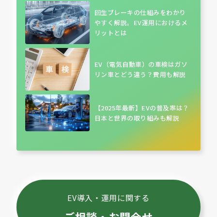
回生ブレーキの仕組みをわかり
やすく解説。EV運用におけるメ
リットとは
EV（電気自動車）の車検はガソ
リン車とどう違う？費用も解説
【2025年最新】EVの普及率は？
日本と世界の取り組みも解説
EV導入・運用に関する
ご相談・お問合せ